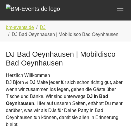
Skip to main navigation
Zum Hauptinhalt springen
Skip to page footer
Sie sind hier:
bm-events.de
DJ
DJ Bad Oeynhausen | Mobildisco Bad Oeynhausen
DJ Bad Oeynhausen | Mobildisco
Bad Oeynhausen
Herzlich Willkommen
DJ Björn & DJ Malte jeder für sich schon richtig gut, aber
wenn wir zusammen los legen, gehen die Gäste über
Tische und Bänke. Wir sind unterwegs
DJ in Bad
Oeynhausen
. Hier auf unseren Seiten, erfährst Du mehr
darüber, was wir als DJs für Deine Party in Bad
Oeynhausen tun können, damit sie allen in Erinnerung
bleibt.